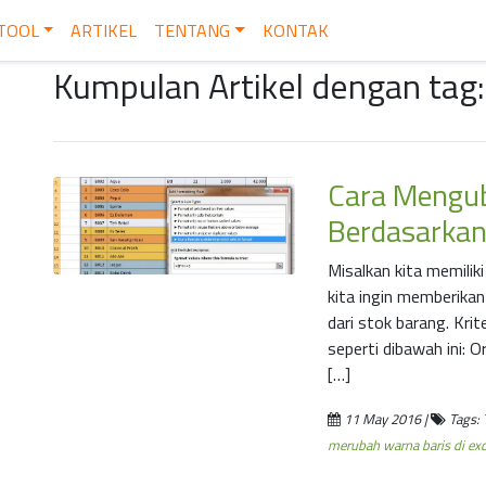
TOOL
ARTIKEL
TENTANG
KONTAK
Kumpulan Artikel dengan tag
Cara Mengu
Berdasarkan N
Misalkan kita memiliki
kita ingin memberikan
dari stok barang. Kri
seperti dibawah ini: 
[…]
11 May 2016 |
Tags: 
merubah warna baris di exc