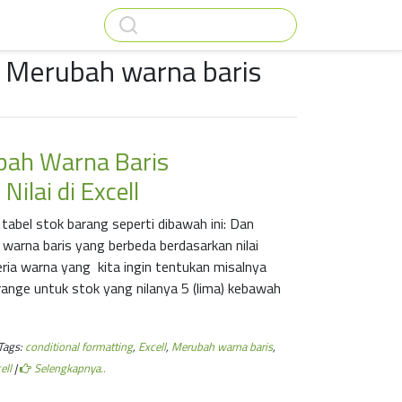
: Merubah warna baris
bah Warna Baris
ilai di Excell
 tabel stok barang seperti dibawah ini: Dan
 warna baris yang berbeda berdasarkan nilai
teria warna yang kita ingin tentukan misalnya
Orange untuk stok yang nilanya 5 (lima) kebawah
Tags:
conditional formatting
,
Excell
,
Merubah warna baris
,
ell
|
Selengkapnya..