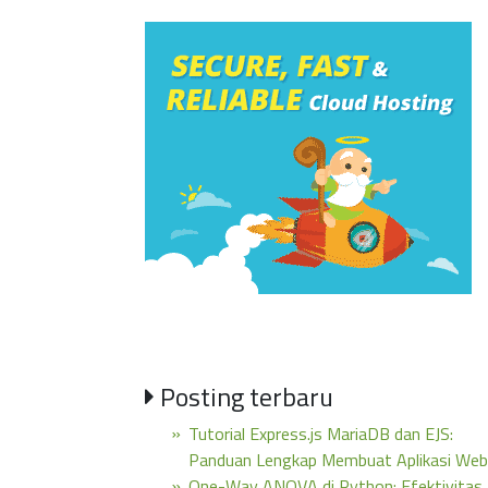
Posting terbaru
Tutorial Express.js MariaDB dan EJS:
Panduan Lengkap Membuat Aplikasi Web
One-Way ANOVA di Python: Efektivitas