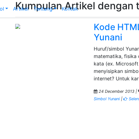
Kumpulan Artikel dengan
ol
Artikel
Tentang
Kontak
Kode HTML
Yunani
Huruf/simbol Yunan
matematika, fisika 
kata (ex. Microsof
menyisipkan simbol
internet? Untuk ka
24 December 2013 |
Simbol Yunani
|
Selen