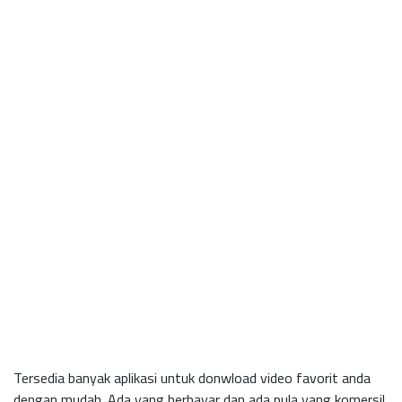
Tersedia banyak aplikasi untuk donwload video favorit anda
dengan mudah. Ada yang berbayar dan ada pula yang komersil.