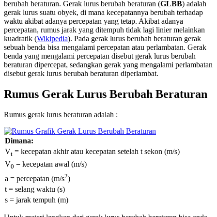
berubah beraturan. Gerak lurus berubah beraturan (
GLBB
) adalah
gerak lurus suatu obyek, di mana kecepatannya berubah terhadap
waktu akibat adanya percepatan yang tetap. Akibat adanya
percepatan, rumus jarak yang ditempuh tidak lagi linier melainkan
kuadratik (
Wikipedia
). Pada gerak lurus berubah beraturan gerak
sebuah benda bisa mengalami percepatan atau perlambatan. Gerak
benda yang mengalami percepatan disebut gerak lurus berubah
beraturan dipercepat, sedangkan gerak yang mengalami perlambatan
disebut gerak lurus berubah beraturan diperlambat.
Rumus Gerak Lurus Berubah Beraturan
Rumus gerak lurus beraturan adalah :
Dimana:
V
= kecepatan akhir atau kecepatan setelah t sekon (m/s)
t
V
= kecepatan awal (m/s)
0
2
a = percepatan (m/s
)
t = selang waktu (s)
s = jarak tempuh (m)