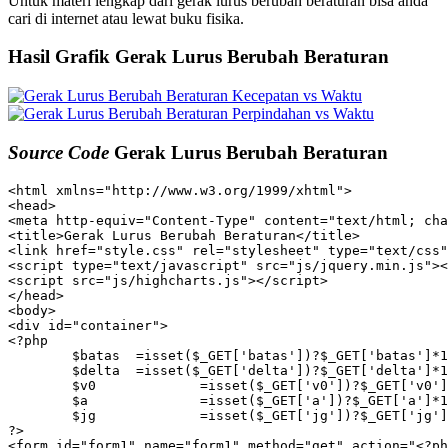
Untuk materi lengkap dari gerak lurus berubah beraturan bisa anda
cari di internet atau lewat buku fisika.
Hasil Grafik Gerak Lurus Berubah Beraturan
Source Code
Gerak Lurus Berubah Beraturan
<html xmlns="http://www.w3.org/1999/xhtml">

<head>

<meta http-equiv="Content-Type" content="text/html; cha
<title>Gerak Lurus Berubah Beraturan</title>

<link href="style.css" rel="stylesheet" type="text/css"
<script type="text/javascript" src="js/jquery.min.js"><
<script src="js/highcharts.js"></script>

</head>

<body>

<div id="container">

<?php

	$batas	=isset($_GET['batas'])?$_GET['batas']*1:0;

	$delta	=isset($_GET['delta'])?$_GET['delta']*1:1;

	$v0		=isset($_GET['v0'])?$_GET['v0']*1:0;

	$a		=isset($_GET['a'])?$_GET['a']*1:0;

	$jg		=isset($_GET['jg'])?$_GET['jg']*1:1;

?>

<form id="form1" name="form1" method="get" action="<?ph