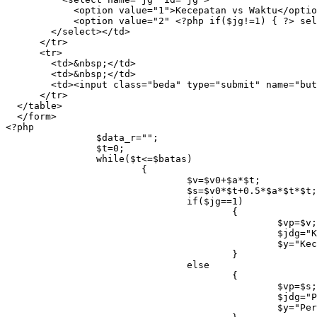
            <option value="1">Kecepatan vs Waktu</optio
            <option value="2" <?php if($jg!=1) { ?> sel
        </select></td>

      </tr>

      <tr>

        <td>&nbsp;</td>

        <td>&nbsp;</td>

        <td><input class="beda" type="submit" name="but
      </tr>

  </table>

  </form>

<?php

		$data_r="";

		$t=0;

		while($t<=$batas)

			{

				$v=$v0+$a*$t;

				$s=$v0*$t+0.5*$a*$t*$t;

				if($jg==1)

					{

						$vp=$v;

						$jdg="Kecepatan vs Waktu";

						$y="Kecepatan (m/s)";

					}

				else

					{

						$vp=$s;

						$jdg="Perpindahan vs Waktu";

						$y="Perpindahan (m)";
