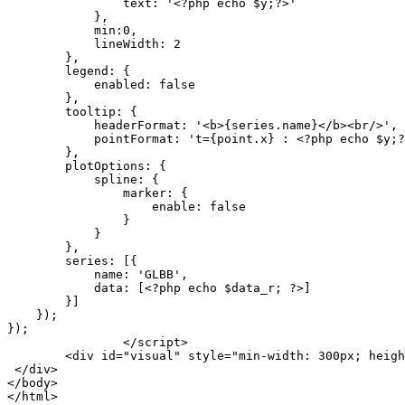
                text: '<?php echo $y;?>'

            },

            min:0,

            lineWidth: 2

        },

        legend: {

            enabled: false

        },

        tooltip: {

            headerFormat: '<b>{series.name}</b><br/>',

            pointFormat: 't={point.x} : <?php echo $y;?
        },

        plotOptions: {

            spline: {

                marker: {

                    enable: false

                }

            }

        },

        series: [{

            name: 'GLBB',

            data: [<?php echo $data_r; ?>]

        }]

    });

});

		</script>

        <div id="visual" style="min-width: 300px; heigh
 </div>

</body>
