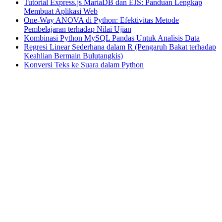
Tutorial Express.js MariaDB dan EJS: Panduan Lengkap
Membuat Aplikasi Web
One-Way ANOVA di Python: Efektivitas Metode
Pembelajaran terhadap Nilai Ujian
Kombinasi Python MySQL Pandas Untuk Analisis Data
Regresi Linear Sederhana dalam R (Pengaruh Bakat terhadap
Keahlian Bermain Bulutangkis)
Konversi Teks ke Suara dalam Python