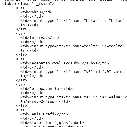
<table class="f_isian">

      <tr>

        <td>Waktu</td>

        <td>:</td>

        <td><input type="text" name="batas" id="batas" 
        (s)</td>

      </tr>

      <tr>

        <td>Interval</td>

        <td>:</td>

        <td><input type="text" name="delta" id="delta" 
        (s)</td>

      </tr>

      <tr>

        <td>Kecepatan Awal (v<sub>0</sub>)</td>

        <td>:</td>

        <td><input type="text" name="v0" id="v0" value=
        (m/s)</td>

      </tr>

      <tr>

        <td>Percepatan (a)</td>

        <td>:</td>

        <td><input type="text" name="a" id="a" value="<
        (m/s<sup>2</sup>)</td>

      </tr>

      <tr>

        <td>Jenis Grafik</td>

        <td>:</td>

        <td><label for="jg"></label>

          <select name="jg" id="jg">
