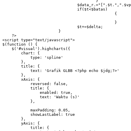
					}

				$data_r.="[".$t.",".$vp."]";

				if($t<$batas)

						{

								$data_r.="
						}

				$t+=$delta;

			}

    ?>

<script type="text/javascript">

$(function () {

    $('#visual').highcharts({

        chart: {

            type: 'spline'

        },

        title: {

            text: 'Grafik GLBB <?php echo $jdg;?>'

        },

        xAxis: {

            reversed: false,

            title: {

                enabled: true,

                text: 'Waktu (s)'

            },

            maxPadding: 0.05,

            showLastLabel: true

        },

        yAxis: {

            title: {
