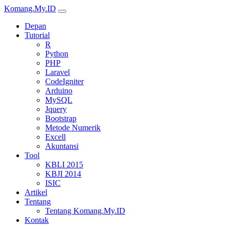
Komang.My.ID
Depan
Tutorial
R
Python
PHP
Laravel
CodeIgniter
Arduino
MySQL
Jquery
Bootstrap
Metode Numerik
Excell
Akuntansi
Tool
KBLI 2015
KBJI 2014
ISIC
Artikel
Tentang
Tentang Komang.My.ID
Kontak